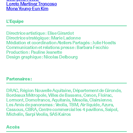
Loreto Martinez Troncoso
Mona Young-Eun Kim
L'Equipe
Directrice artistique : Elise Girardot
Directrice stratégique : Marie Ladonne
Médiation et coordination Ateliers Partagés : Julie Hoedts
Communication et relations presse : Barbara Fecchio
Production : Pauline Jeanette
Design graphique : Nicolas Delbourg
Partenaires :
DRAC, Région Nouvelle Aquitaine, Département de Gironde,
Bordeaux Métropole, Villes de Bassens, Cenon, Floirac,
Lormont, Domofrance, Aquitanis, Mesolia, Clairsienne.
Les Amis de panoramas : Veolia, TBM, Air liquide, Azura,
Cassous, CBRA, Centre commercial les 4 pavillons, Saipol,
Michelin, Sarpi Veolia, SAS Kairos
Accès