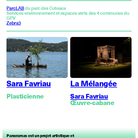
ParcLAB
du parc des Coteaux
Services environnement et espaces verts des 4 communes du
GPV
Zebra3
Sara Favriau
La Mélangée
Plasticienne
Sara Favriau
Œuvre-cabane
Panoramas est un projet artistique et