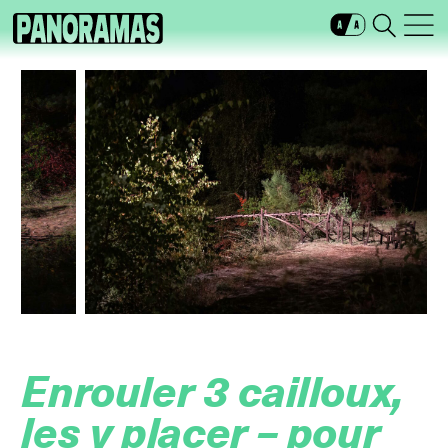
…
Enrouler 3 cailloux,
les y placer – pour